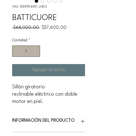
SKU: B88954410-2402
BATTICUORE
Precio
Precio
 $64,000.00 
$57,600.00
de
oferta
Cantidad
*
Agregar al carrito
Sillón giratorio
reclinable eléctrico con doble
motor en piel.
INFORMACIÓN DEL PRODUCTO
Marca: NATUZZI EDITIONS