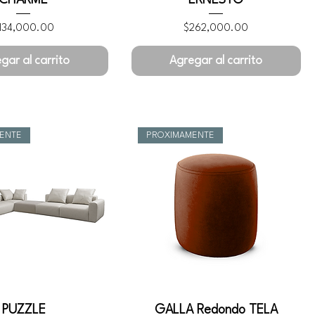
recio
Precio
134,000.00
$262,000.00
gar al carrito
Agregar al carrito
ENTE
PROXIMAMENTE
PUZZLE
GALLA Redondo TELA