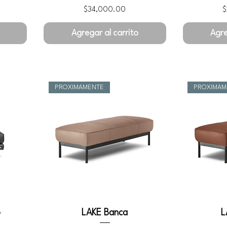
Precio
P
$34,000.00
$
Agregar al carrito
Agre
PROXIMAMENTE
PROXIMAM
o
LAKE Banca
L