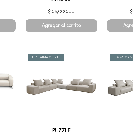
Precio
P
$105,000.00
$
Agregar al carrito
Agre
PROXIMAMENTE
PROXIMAM
PUZZLE