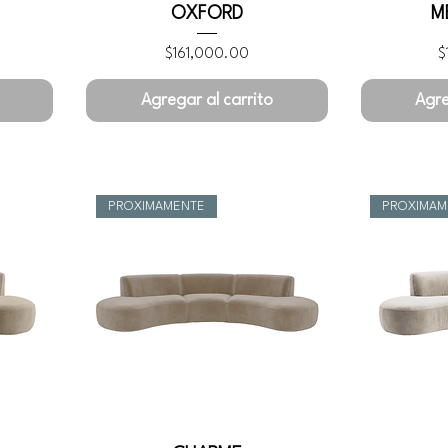
OXFORD
M
Precio
P
$161,000.00
$
Agregar al carrito
Agre
PROXIMAMENTE
PROXIMAM