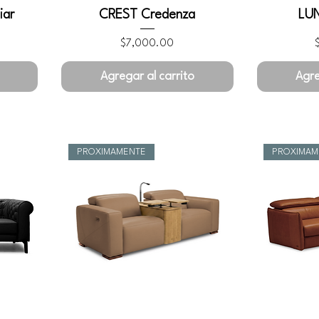
iar
CREST Credenza
LU
Precio
P
$7,000.00
Agregar al carrito
Agre
PROXIMAMENTE
PROXIMAM