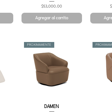
Precio
P
$53,000.00
$
Agregar al carrito
Agre
PROXIMAMENTE
PROXIMAM
DAMEN