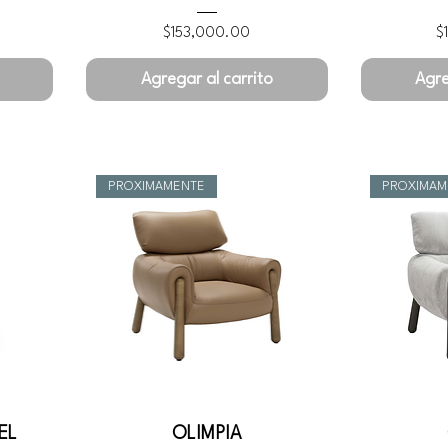
Precio
Pr
$153,000.00
$
Agregar al carrito
Agre
PROXIMAMENTE
PROXIMAM
EL
OLIMPIA