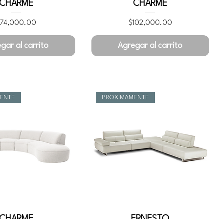
CHARME
CHARME
recio
Precio
$74,000.00
$102,000.00
gar al carrito
Agregar al carrito
ENTE
PROXIMAMENTE
CHARME
ERNESTO