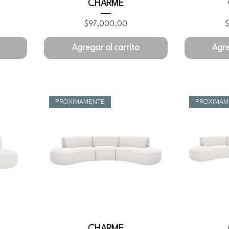
CHARME
Precio
P
$97,000.00
Agregar al carrito
Agre
PROXIMAMENTE
PROXIMAM
CHARME