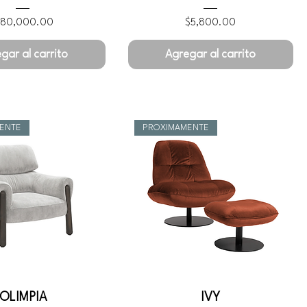
ecio
Precio
180,000.00
$5,800.00
gar al carrito
Agregar al carrito
ENTE
PROXIMAMENTE
OLIMPIA
IVY