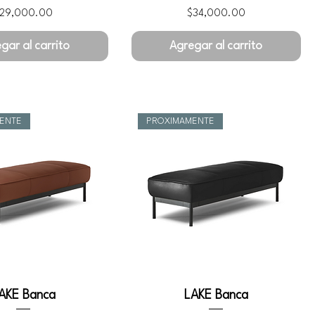
recio
Precio
29,000.00
$34,000.00
gar al carrito
Agregar al carrito
ENTE
PROXIMAMENTE
AKE Banca
LAKE Banca