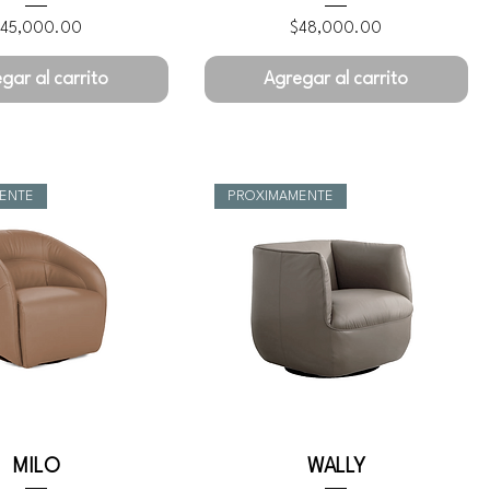
recio
Precio
45,000.00
$48,000.00
gar al carrito
Agregar al carrito
ENTE
PROXIMAMENTE
MILO
WALLY