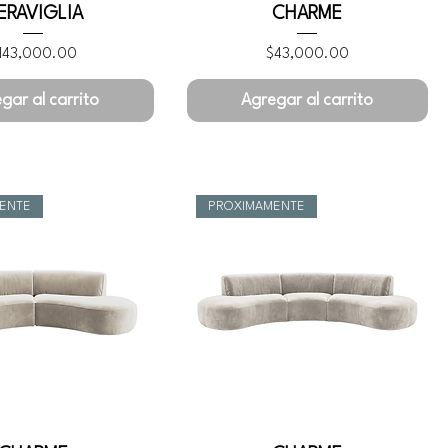
ERAVIGLIA
CHARME
recio
Precio
143,000.00
$43,000.00
gar al carrito
Agregar al carrito
ENTE
PROXIMAMENTE