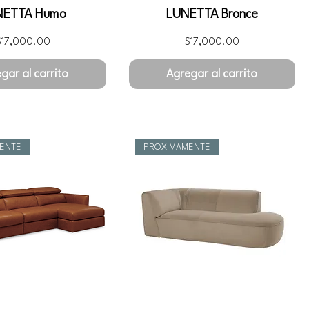
NETTA Humo
LUNETTA Bronce
recio
Precio
$17,000.00
$17,000.00
gar al carrito
Agregar al carrito
ENTE
PROXIMAMENTE