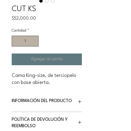
CUT KS
Precio
$52,000.00
Cantidad
*
Agregar al carrito
Cama King-size, de terciopelo
con base abierta.
INFORMACIÓN DEL PRODUCTO
Marca: NATUZZI EDITIONS
POLÍTICA DE DEVOLUCIÓN Y
Versión: Cama King-size, base abierta
REEMBOLSO
Medidas: 202 x 232 x 102 h