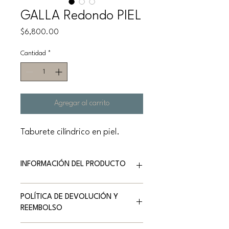
GALLA Redondo PIEL
Precio
$6,800.00
Cantidad
*
Agregar al carrito
Taburete cilíndrico en piel.
INFORMACIÓN DEL PRODUCTO
Marca: NATUZZI EDITIONS
POLÍTICA DE DEVOLUCIÓN Y
Versión: Taburete cilíndrico
REEMBOLSO
Medidas: 39 d x 43 h
Acabado: Piel – (Le Mans) Cat. 15
Los muebles de MOBANNI son importados,