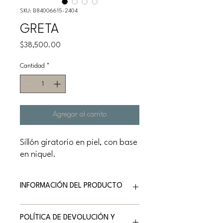
SKU: B84006615-2404
GRETA
Precio
$38,500.00
Cantidad
*
Agregar al carrito
Sillón giratorio en piel, con base
en niquel.
INFORMACIÓN DEL PRODUCTO
Marca: NATUZZI EDITIONS
POLÍTICA DE DEVOLUCIÓN Y
Versión: Sillón giratorio