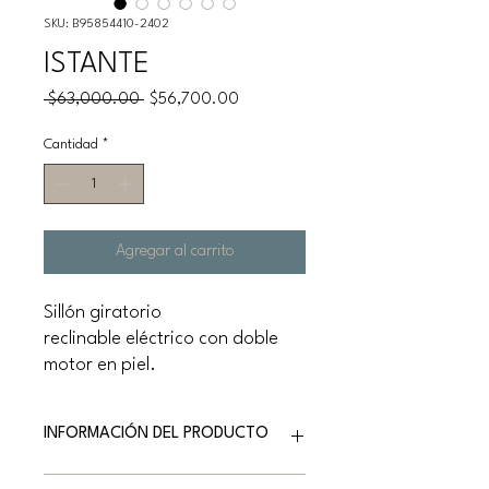
SKU: B95854410-2402
ISTANTE
Precio
Precio
 $63,000.00 
$56,700.00
de
oferta
Cantidad
*
Agregar al carrito
Sillón giratorio
reclinable eléctrico con doble
motor en piel.
INFORMACIÓN DEL PRODUCTO
Marca: NATUZZI EDITIONS