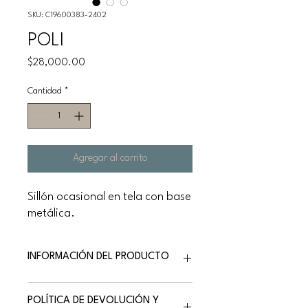
SKU: C19600383-2402
POLI
Precio
$28,000.00
Cantidad
*
Agregar al carrito
Sillón ocasional en tela con base
metálica.
INFORMACIÓN DEL PRODUCTO
Marca: NATUZZI EDITIONS
POLÍTICA DE DEVOLUCIÓN Y
Versión: Sillón ocasional