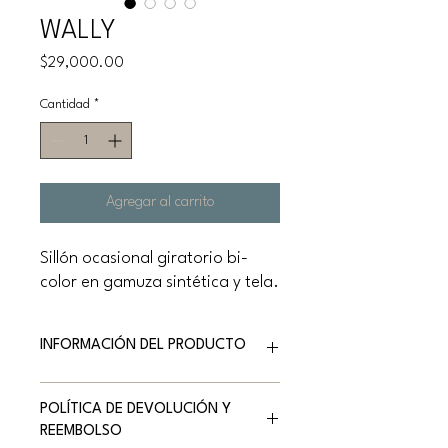
WALLY
Precio
$29,000.00
Cantidad
*
Agregar al carrito
Sillón ocasional giratorio bi-
color en gamuza sintética y tela.
INFORMACIÓN DEL PRODUCTO
Marca: NATUZZI EDITIONS
POLÍTICA DE DEVOLUCIÓN Y
Versión: Sillón ocasional giratorio bi-color
REEMBOLSO
Medidas: 81 x 77 x 83 h