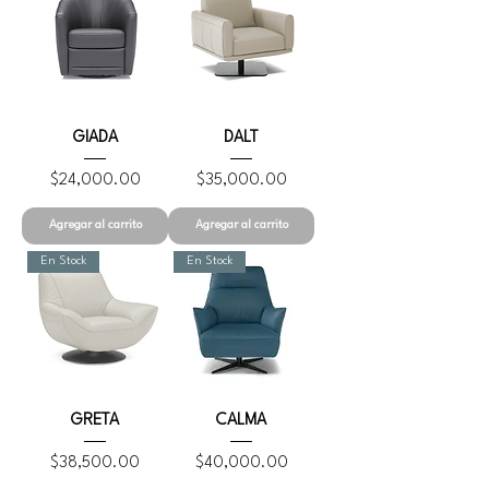
GIADA
DALT
Precio
Precio
$24,000.00
$35,000.00
Agregar al carrito
Agregar al carrito
En Stock
En Stock
GRETA
CALMA
Precio
Precio
$38,500.00
$40,000.00