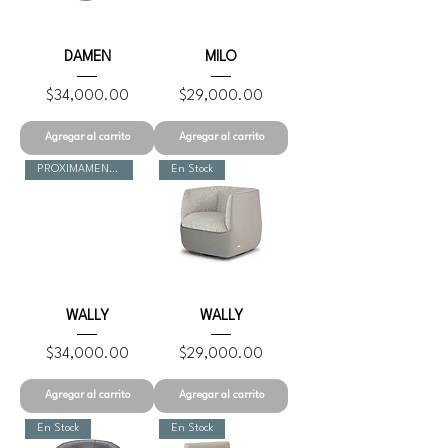
DAMEN
MILO
Precio
Precio
$34,000.00
$29,000.00
Agregar al carrito
Agregar al carrito
PROXIMAMENTE
En Stock
WALLY
WALLY
Precio
Precio
$34,000.00
$29,000.00
Agregar al carrito
Agregar al carrito
En Stock
En Stock