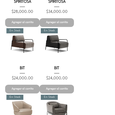
SPIRITOSA
SPIRITOSA
Precio
Precio
$28,000.00
$34,000.00
Agregar al carrito
Agregar al carrito
En Stock
En Stock
BIT
BIT
Precio
Precio
$24,000.00
$24,000.00
Agregar al carrito
Agregar al carrito
En Stock
En Stock