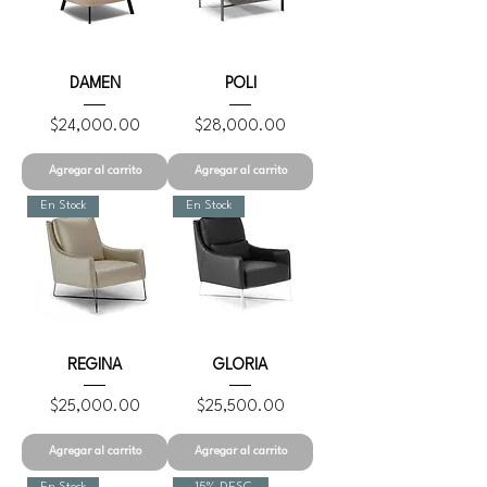
DAMEN
POLI
Precio
Precio
$24,000.00
$28,000.00
Agregar al carrito
Agregar al carrito
En Stock
En Stock
REGINA
GLORIA
Precio
Precio
$25,000.00
$25,500.00
Agregar al carrito
Agregar al carrito